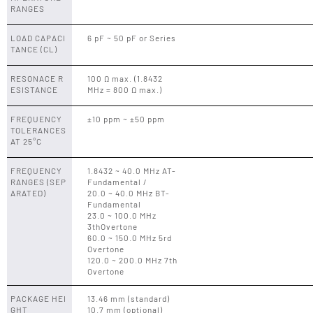
RANGES
LOAD CAPACI
6 pF ~ 50 pF or Series
TANCE (CL)
RESONACE R
100 Ω max. (1.8432
ESISTANCE
MHz = 800 Ω max.)
FREQUENCY
±10 ppm ~ ±50 ppm
TOLERANCES
AT 25°C
FREQUENCY
1.8432 ~ 40.0 MHz AT-
RANGES (SEP
Fundamental /
ARATED)
20.0 ~ 40.0 MHz BT-
Fundamental
23.0 ~ 100.0 MHz
3thOvertone
60.0 ~ 150.0 MHz 5rd
Overtone
120.0 ~ 200.0 MHz 7th
Overtone
PACKAGE HEI
13.46 mm (standard)
GHT
10.7 mm (optional)