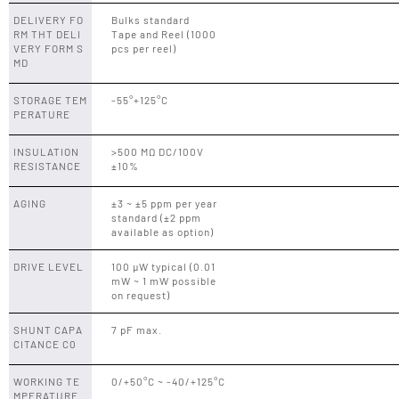
DELIVERY FO
Bulks standard
RM THT DELI
Tape and Reel (1000
VERY FORM S
pcs per reel)
MD
STORAGE TEM
-55°+125°C
PERATURE
INSULATION
>500 MΩ DC/100V
RESISTANCE
±10%
AGING
±3 ~ ±5 ppm per year
standard (±2 ppm
available as option)
DRIVE LEVEL
100 µW typical (0.01
mW ~ 1 mW possible
on request)
SHUNT CAPA
7 pF max.
CITANCE C0
WORKING TE
0/+50°C ~ -40/+125°C
MPERATURE