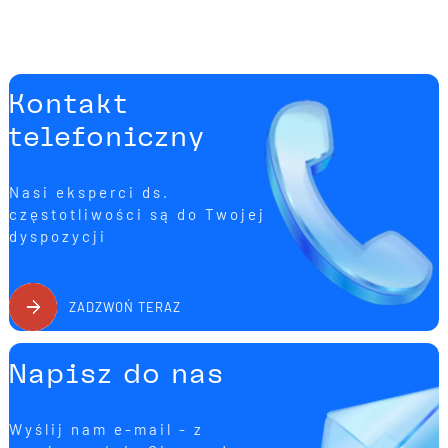
Kontakt
telefoniczny
Nasi eksperci ds.
częstotliwości są do Twojej
dyspozycji
ZADZWOŃ TERAZ
Napisz do nas
Wyślij nam e-mail - z