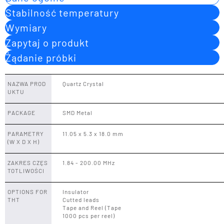
Stabilność temperatury
Wymiary
Zapytaj o produkt
Żądanie próbki
NAZWA PROD
Quartz Crystal
UKTU
PACKAGE
SMD Metal
PARAMETRY
11.05 x 5.3 x 18.0 mm
(W X D X H)
ZAKRES CZĘS
1.84 - 200.00 MHz
TOTLIWOŚCI
OPTIONS FOR
Insulator
THT
Cutted leads
Tape and Reel (Tape
1000 pcs per reel)