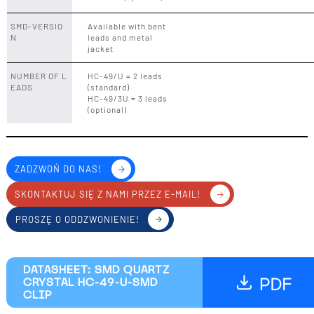
SMD-VERSIO
Available with bent
N
leads and metal
jacket
NUMBER OF L
HC-49/U = 2 leads
EADS
(standard)
HC-49/3U = 3 leads
(optional)
ZADZWOŃ DO NAS!
SKONTAKTUJ SIĘ Z NAMI PRZEZ E-MAIL!
PROSZĘ O ODDZWONIENIE!
DATASHEET: SMD QUARTZ
CRYSTAL HC-49-U-SMD
CLIP