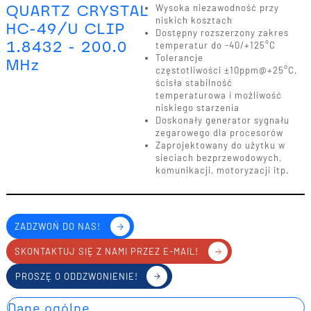
QUARTZ CRYSTAL
Wysoka niezawodność przy
niskich kosztach
HC-49/U CLIP
Dostępny rozszerzony zakres
1.8432 - 200.0
temperatur do -40/+125°C
Tolerancje
MHz
częstotliwości ±10ppm@+25°C,
ścisła stabilność
temperaturowa i możliwość
niskiego starzenia
Doskonały generator sygnału
zegarowego dla procesorów
Zaprojektowany do użytku w
sieciach bezprzewodowych,
komunikacji, motoryzacji itp.
ZADZWOŃ DO NAS!
SKONTAKTUJ SIĘ Z NAMI PRZEZ E-MAIL!
PROSZĘ O ODDZWONIENIE!
Dane ogólne