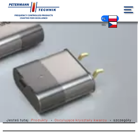
DE
EN
FR
ES
PL
IT
NL
HU
CS
Jesteś tutaj :
Produkty
Oscylujące kryształy kwarcu
szczegóły