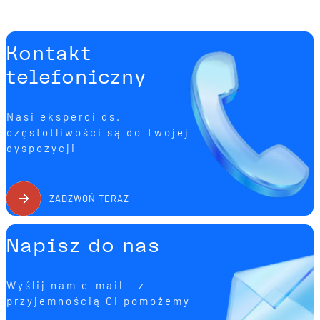
Kontakt
telefoniczny
Nasi eksperci ds.
częstotliwości są do Twojej
dyspozycji
ZADZWOŃ TERAZ
Napisz do nas
Wyślij nam e-mail - z
przyjemnością Ci pomożemy