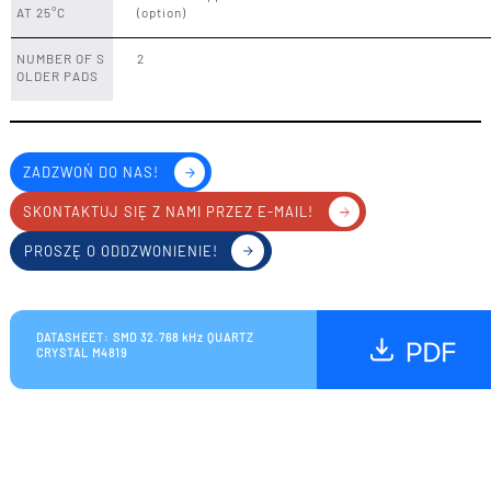
AT 25°C
(option)
NUMBER OF S
2
OLDER PADS
ZADZWOŃ DO NAS!
SKONTAKTUJ SIĘ Z NAMI PRZEZ E-MAIL!
PROSZĘ O ODDZWONIENIE!
DATASHEET: SMD 32.768 kHz QUARTZ
CRYSTAL M4819