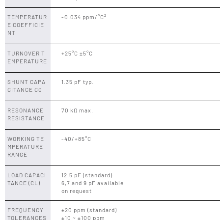
TEMPERATUR
-0.034 ppm/°C²
E COEFFICIE
NT
TURNOVER T
+25°C ±5°C
EMPERATURE
SHUNT CAPA
1.35 pF typ.
CITANCE C0
RESONANCE
70 kΩ max.
RESISTANCE
WORKING TE
-40/+85°C
MPERATURE
RANGE
LOAD CAPACI
12.5 pF (standard)
TANCE (CL)
6,7 and 9 pF available
on request
FREQUENCY
±20 ppm (standard)
TOLERANCES
±10 ~ ±100 ppm