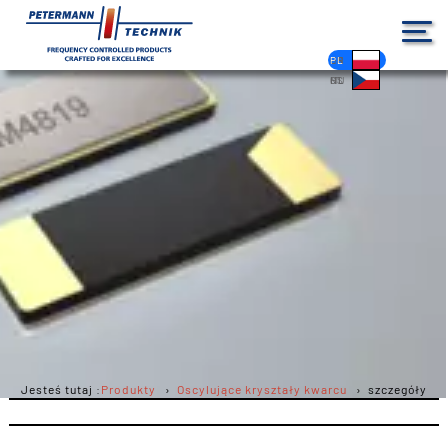
DE
EN
FR
ES
PL
IT
NL
HU
CS
Jesteś tutaj :
Produkty
Oscylujące kryształy kwarcu
szczegóły