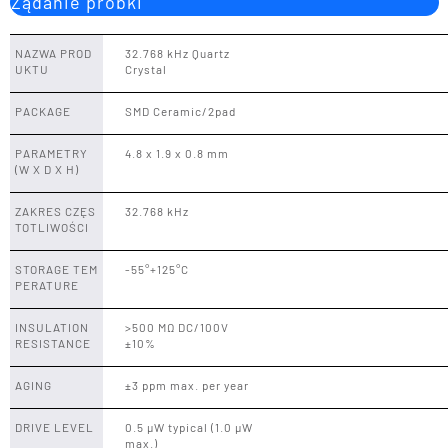
Żądanie próbki
NAZWA PROD
32.768 kHz Quartz
UKTU
Crystal
PACKAGE
SMD Ceramic/2pad
PARAMETRY
4.8 x 1.9 x 0.8 mm
(W X D X H)
ZAKRES CZĘS
32.768 kHz
TOTLIWOŚCI
STORAGE TEM
-55°+125°C
PERATURE
INSULATION
>500 MΩ DC/100V
RESISTANCE
±10%
AGING
±3 ppm max. per year
DRIVE LEVEL
0.5 µW typical (1.0 µW
max.)