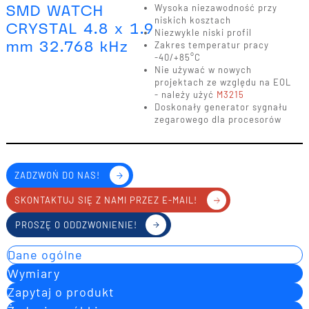
SMD WATCH
Wysoka niezawodność przy
niskich kosztach
CRYSTAL 4.8 x 1.9
Niezwykle niski profil
mm 32.768 kHz
Zakres temperatur pracy
-40/+85°C
Nie używać w nowych
projektach ze względu na EOL
- należy użyć
M3215
Doskonały generator sygnału
zegarowego dla procesorów
ZADZWOŃ DO NAS!
SKONTAKTUJ SIĘ Z NAMI PRZEZ E-MAIL!
PROSZĘ O ODDZWONIENIE!
Dane ogólne
Wymiary
Zapytaj o produkt