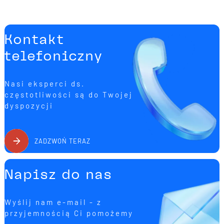
Kontakt
telefoniczny
Nasi eksperci ds.
częstotliwości są do Twojej
dyspozycji
ZADZWOŃ TERAZ
Napisz do nas
Wyślij nam e-mail - z
przyjemnością Ci pomożemy