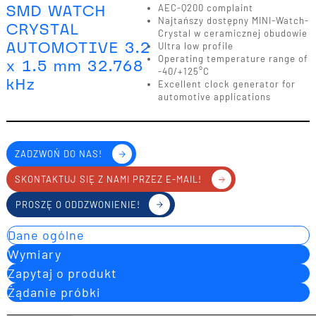
SMD WATCH
AEC-Q200 complaint
Najtańszy dostępny MINI-Watch-
CRYSTAL
Crystal w ceramicznej obudowie
AUTOMOTIVE 3.2
Ultra low profile
Operating temperature range of
x 1.5 mm 32.768
-40/+125°C
kHz
Excellent clock generator for
automotive applications
ZADZWOŃ DO NAS!
SKONTAKTUJ SIĘ Z NAMI PRZEZ E-MAIL!
PROSZĘ O ODDZWONIENIE!
Dane ogólne
Wymiary
Zapytaj o produkt
Żądanie próbki