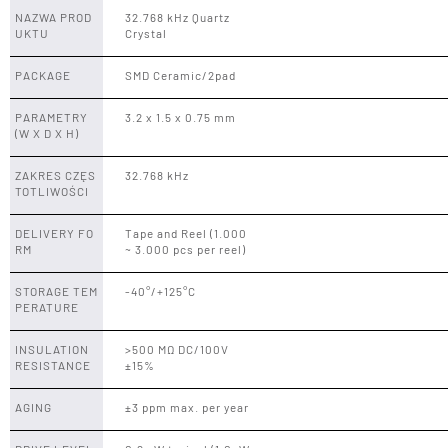
NAZWA PROD
32.768 kHz Quartz
UKTU
Crystal
PACKAGE
SMD Ceramic/2pad
PARAMETRY
3.2 x 1.5 x 0.75 mm
(W X D X H)
ZAKRES CZĘS
32.768 kHz
TOTLIWOŚCI
DELIVERY FO
Tape and Reel (1.000
RM
~ 3.000 pcs per reel)
STORAGE TEM
-40°/+125°C
PERATURE
INSULATION
>500 MΩ DC/100V
RESISTANCE
±15%
AGING
±3 ppm max. per year