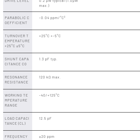
DRIVE LEVEL
0.2 µW typical (1.0µW
max.)
PARABOLIC C
-0.04 ppm/°C²
OEFFICIENT
TURNOVER T
+25°C +-5°C
EMPERATURE
+25°C ±5°C
SHUNT CAPA
1.3 pF typ.
CITANCE C0
RESONANCE
120 kΩ max.
RESISTANCE
WORKING TE
-40/+125°C
MPERATURE
RANGE
LOAD CAPACI
12.5 pF
TANCE (CL)
FREQUENCY
±20 ppm