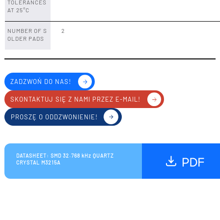
TOLERANCES
AT 25°C
NUMBER OF S
2
OLDER PADS
ZADZWOŃ DO NAS!
SKONTAKTUJ SIĘ Z NAMI PRZEZ E-MAIL!
PROSZĘ O ODDZWONIENIE!
DATASHEET: SMD 32.768 kHz QUARTZ
CRYSTAL M3215A