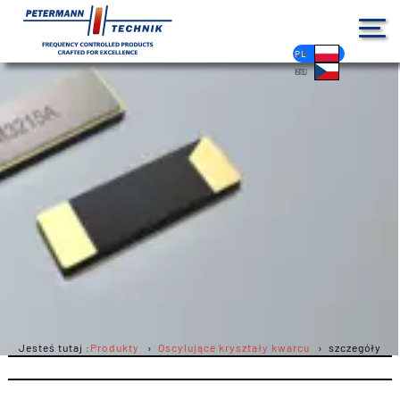
DE
EN
FR
ES
PL
IT
NL
HU
CS
Jesteś tutaj :
Produkty
Oscylujące kryształy kwarcu
szczegóły