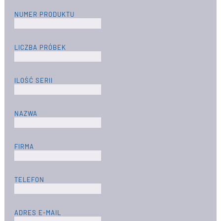
NUMER PRODUKTU
LICZBA PRÓBEK
ILOŚĆ SERII
NAZWA
FIRMA
TELEFON
ADRES E-MAIL