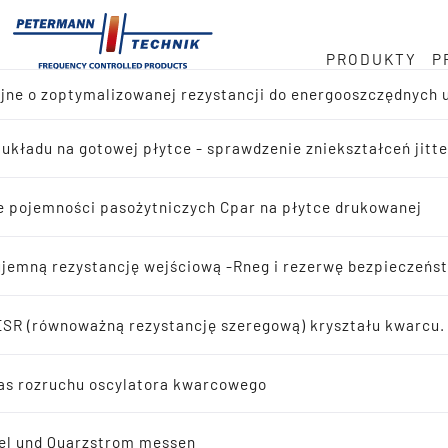
PRODUKTY
P
jne o zoptymalizowanej rezystancji do energooszczędnych
gazynu
j w MHz
jalistyczna
 układu na gotowej płytce - sprawdzenie zniekształceń jitt
ląd produktów
Sitemap
 · 32 768 kHz
tępowania
e pojemności pasożytniczych Cpar na płytce drukowanej
j reference-design
Menu główne
staw
Produkty
jemną rezystancję wejściową -Rneg i rezerwę bezpieczeńs
Z magazynu
kiwanie aplikacji
Przegląd produktów
Szukaj reference-design
SR (równoważną rezystancję szeregową) kryształu kwarcu.
ny rozwój
Oscylujące kryształy kwarcu
ujące kryształy kwarcu
Oscylatory kwarcowe
as rozruchu oscylatora kwarcowego
Wyszukiwanie aplikacji
scylujące kryształy kwarcu
Oscylujące kryształy kwarcu
el und Quarzstrom messen