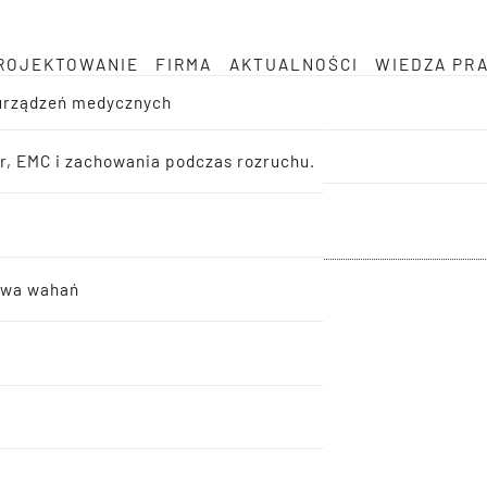
ROJEKTOWANIE
FIRMA
AKTUALNOŚCI
WIEDZA PR
 urządzeń medycznych
er, EMC i zachowania podczas rozruchu.
twa wahań