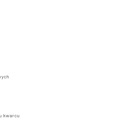
wych
łu kwarcu