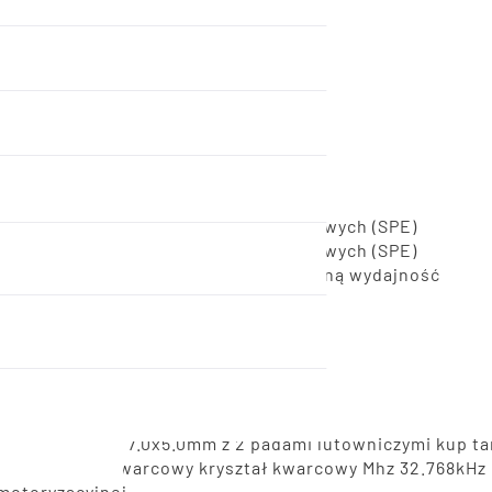
 kwarców SMD03025/4
ączności bezprzewodowej
z do zastosowań w sieciach jednoparowych (SPE)
z do zastosowań w sieciach jednoparowych (SPE)
neratory zegara zapewniające maksymalną wydajność
 wciąż dostępne u nas
ceramicznej obudowie 3.2x2.5mm/4pad
Szybko i łatwo?
im czasie
 cenie
 MHz
towniczymi i 7.0x5.0mm z 2 padami lutowniczymi kup ta
cowy kryształ kwarcowy kryształ kwarcowy Mhz 32.768kHz
 motoryzacyjnej