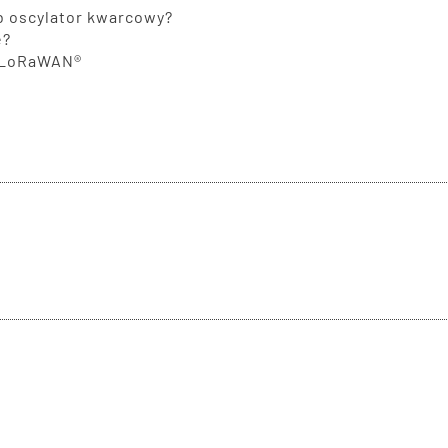
ub oscylator kwarcowy?
e?
i LoRaWAN®