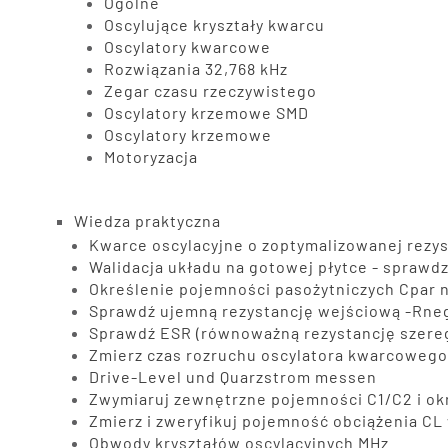
Ogólne
Oscylujące kryształy kwarcu
Oscylatory kwarcowe
Rozwiązania 32,768 kHz
Zegar czasu rzeczywistego
Oscylatory krzemowe SMD
Oscylatory krzemowe
Motoryzacja
Wiedza praktyczna
Kwarce oscylacyjne o zoptymalizowanej rezy
Walidacja układu na gotowej płytce - sprawdz
Określenie pojemności pasożytniczych Cpar 
Sprawdź ujemną rezystancję wejściową -Rne
Sprawdź ESR (równoważną rezystancję szereg
Zmierz czas rozruchu oscylatora kwarcowego
Drive-Level und Quarzstrom messen
Zwymiaruj zewnętrzne pojemności C1/C2 i okr
Zmierz i zweryfikuj pojemność obciążenia C
Obwody kryształów oscylacyjnych MHz