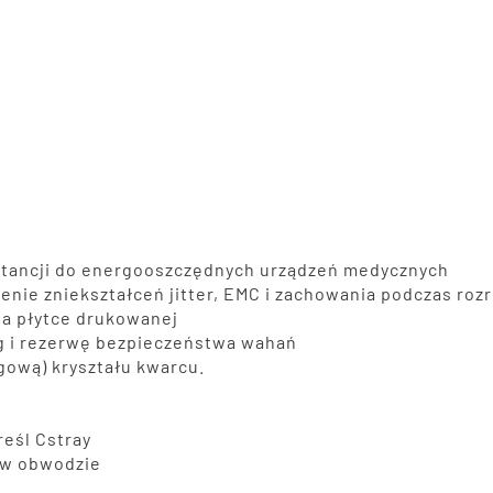
stancji do energooszczędnych urządzeń medycznych
enie zniekształceń jitter, EMC i zachowania podczas roz
na płytce drukowanej
g i rezerwę bezpieczeństwa wahań
ową) kryształu kwarcu.
eśl Cstray
L w obwodzie