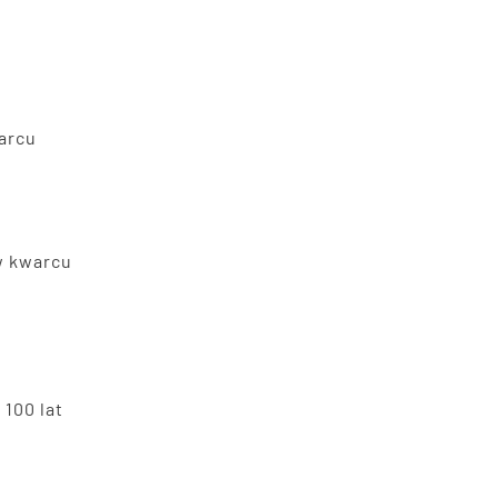
warcu
w kwarcu
 100 lat