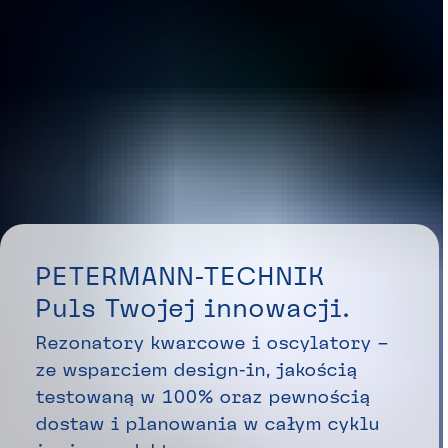
PETERMANN-TECHNIK
Puls Twojej innowacji.
Rezonatory kwarcowe i oscylatory –
ze wsparciem design-in, jakością
testowaną w 100% oraz pewnością
dostaw i planowania w całym cyklu