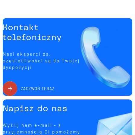
Kontakt
telefoniczny
Nasi eksperci ds.
częstotliwości są do Twojej
dyspozycji
ZADZWOŃ TERAZ
Napisz do nas
Wyślij nam e-mail - z
przyjemnością Ci pomożemy