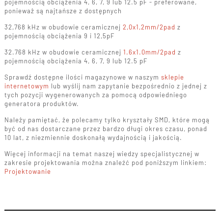
pojemnością obciążenia 4, 6, 7, 9 lub 12.5 pF - preferowane,
ponieważ są najtańsze z dostępnych
32,768 kHz w obudowie ceramicznej
2,0x1,2mm/2pad
z
pojemnością obciążenia 9 i 12,5pF
32.768 kHz w obudowie ceramicznej
1.6x1.0mm/2pad
z
pojemnością obciążenia 4, 6, 7, 9 lub 12.5 pF
Sprawdź dostępne ilości magazynowe w naszym
sklepie
internetowym
lub wyślij nam zapytanie bezpośrednio z jednej z
tych pozycji wygenerowanych za pomocą odpowiedniego
generatora produktów.
Należy pamiętać, że polecamy tylko kryształy SMD, które mogą
być od nas dostarczane przez bardzo długi okres czasu, ponad
10 lat, z niezmiennie doskonałą wydajnością i jakością.
Więcej informacji na temat naszej wiedzy specjalistycznej w
zakresie projektowania można znaleźć pod poniższym linkiem:
Projektowanie