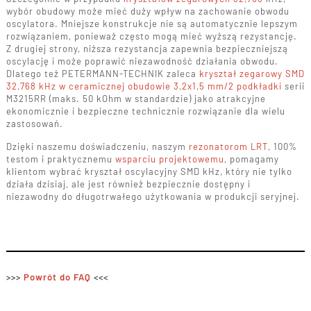
wybór obudowy może mieć duży wpływ na zachowanie obwodu
oscylatora. Mniejsze konstrukcje nie są automatycznie lepszym
rozwiązaniem, ponieważ często mogą mieć wyższą rezystancję.
Z drugiej strony, niższa rezystancja zapewnia bezpieczniejszą
oscylację i może poprawić niezawodność działania obwodu.
Dlatego też PETERMANN-TECHNIK zaleca
kryształ zegarowy SMD
32,768 kHz w ceramicznej obudowie 3,2x1,5 mm/2 podkładki
serii
M3215RR (maks. 50 kOhm w standardzie) jako atrakcyjne
ekonomicznie i bezpieczne technicznie rozwiązanie dla wielu
zastosowań.
Dzięki naszemu doświadczeniu, naszym
rezonatorom LRT
, 100%
testom i praktycznemu
wsparciu projektowemu
, pomagamy
klientom wybrać kryształ oscylacyjny SMD kHz, który nie tylko
działa dzisiaj, ale jest również bezpiecznie dostępny i
niezawodny do długotrwałego użytkowania w produkcji seryjnej.
>>>
Powrót do FAQ
<<<