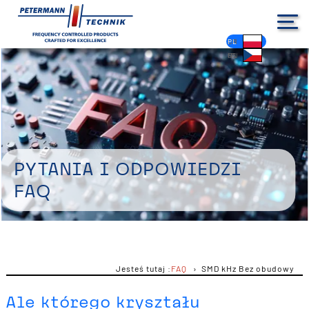
DE
EN
FR
ES
PL
IT
NL
HU
CS
Pytania i odpowiedzi
FAQ
Jesteś tutaj :
FAQ
SMD kHz Bez obudowy
Ale którego kryształu