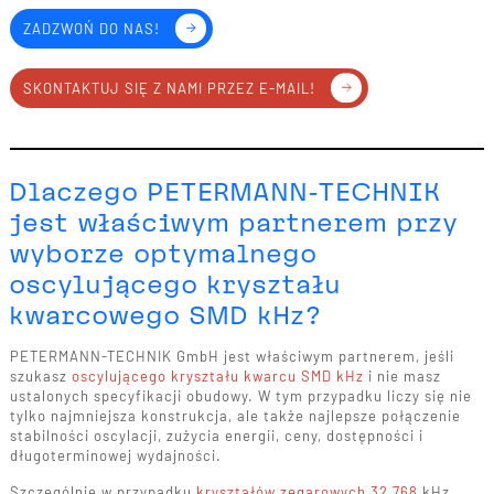
ZADZWOŃ DO NAS!
SKONTAKTUJ SIĘ Z NAMI PRZEZ E-MAIL!
Dlaczego PETERMANN-TECHNIK
jest właściwym partnerem przy
wyborze optymalnego
oscylującego kryształu
kwarcowego SMD kHz?
PETERMANN-TECHNIK GmbH jest właściwym partnerem, jeśli
szukasz
oscylującego kryształu kwarcu SMD kHz
i nie masz
ustalonych specyfikacji obudowy. W tym przypadku liczy się nie
tylko najmniejsza konstrukcja, ale także najlepsze połączenie
stabilności oscylacji, zużycia energii, ceny, dostępności i
długoterminowej wydajności.
Szczególnie w przypadku
kryształów zegarowych 32,768
kHz,