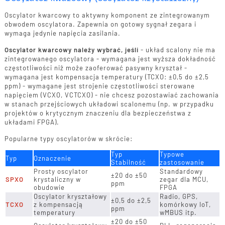
Oscylator kwarcowy to aktywny komponent ze zintegrowanym
obwodem oscylatora. Zapewnia on gotowy sygnał zegara i
wymaga jedynie napięcia zasilania.
Oscylator kwarcowy należy wybrać, jeśli
- układ scalony nie ma
zintegrowanego oscylatora - wymagana jest wyższa dokładność
częstotliwości niż może zaoferować pasywny kryształ -
wymagana jest kompensacja temperatury (TCXO: ±0,5 do ±2,5
ppm) - wymagane jest strojenie częstotliwości sterowane
napięciem (VCXO, VCTCXO) - nie chcesz pozostawiać zachowania
w stanach przejściowych układowi scalonemu (np. w przypadku
projektów o krytycznym znaczeniu dla bezpieczeństwa z
układami FPGA).
Popularne typy oscylatorów w skrócie:
Typ
Typowe
Typ
Oznaczenie
Stabilność
zastosowanie
Prosty oscylator
Standardowy
±20 do ±50
SPXO
krystaliczny w
zegar dla MCU,
ppm
obudowie
FPGA
Oscylator kryształowy
Radio, GPS,
±0,5 do ±2,5
TCXO
z kompensacją
komórkowy IoT,
ppm
temperatury
wMBUS itp.
±20 do ±50