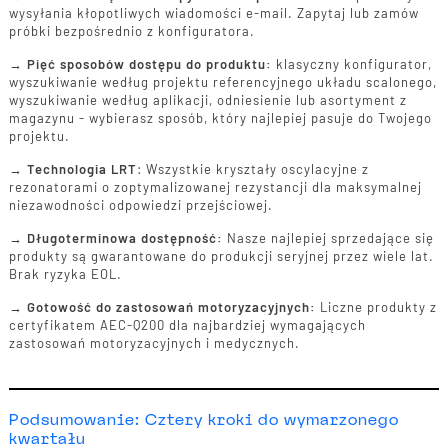
wysyłania kłopotliwych wiadomości e-mail. Zapytaj lub zamów
próbki bezpośrednio z konfiguratora.
→
Pięć sposobów dostępu do produktu:
klasyczny konfigurator,
wyszukiwanie według projektu referencyjnego układu scalonego,
wyszukiwanie według aplikacji, odniesienie lub asortyment z
magazynu - wybierasz sposób, który najlepiej pasuje do Twojego
projektu.
→
Technologia LRT
: Wszystkie kryształy oscylacyjne z
rezonatorami o zoptymalizowanej rezystancji dla maksymalnej
niezawodności odpowiedzi przejściowej.
→
Długoterminowa dostępność:
Nasze najlepiej sprzedające się
produkty są gwarantowane do produkcji seryjnej przez wiele lat.
Brak ryzyka EOL.
→
Gotowość do zastosowań motoryzacyjnych:
Liczne produkty z
certyfikatem AEC-Q200 dla najbardziej wymagających
zastosowań motoryzacyjnych i medycznych.
Podsumowanie: Cztery kroki do wymarzonego
kwartału