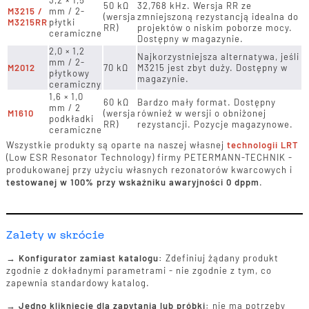
3,2 × 1,5
50 kΩ
32,768 kHz. Wersja RR ze
M3215 /
mm / 2-
(wersja
zmniejszoną rezystancją idealna do
M3215RR
płytki
RR)
projektów o niskim poborze mocy.
ceramiczne
Dostępny w magazynie.
2,0 × 1,2
Najkorzystniejsza alternatywa, jeśli
mm / 2-
M2012
70 kΩ
M3215 jest zbyt duży. Dostępny w
płytkowy
magazynie.
ceramiczny
1,6 × 1,0
60 kΩ
Bardzo mały format. Dostępny
mm / 2
M1610
(wersja
również w wersji o obniżonej
podkładki
RR)
rezystancji. Pozycje magazynowe.
ceramiczne
Wszystkie produkty są oparte na naszej własnej
technologii LRT
(Low ESR Resonator Technology) firmy PETERMANN-TECHNIK -
produkowanej przy użyciu własnych rezonatorów kwarcowych i
testowanej w 100% przy wskaźniku awaryjności 0 dppm
.
Zalety w skrócie
→
Konfigurator zamiast katalogu:
Zdefiniuj żądany produkt
zgodnie z dokładnymi parametrami - nie zgodnie z tym, co
zapewnia standardowy katalog.
→
Jedno kliknięcie dla zapytania lub próbki:
nie ma potrzeby