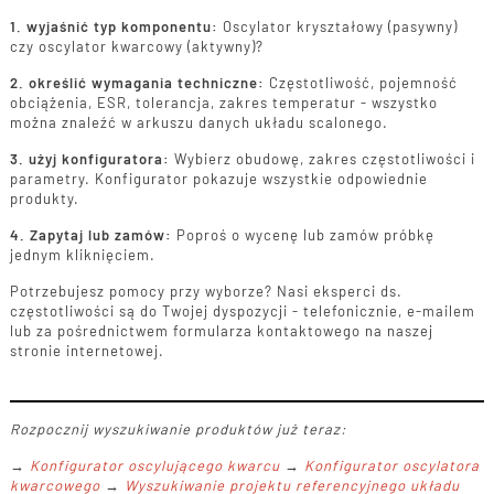
1. wyjaśnić typ komponentu:
Oscylator kryształowy (pasywny)
czy oscylator kwarcowy (aktywny)?
2. określić wymagania techniczne:
Częstotliwość, pojemność
obciążenia, ESR, tolerancja, zakres temperatur - wszystko
można znaleźć w arkuszu danych układu scalonego.
3. użyj konfiguratora:
Wybierz obudowę, zakres częstotliwości i
parametry. Konfigurator pokazuje wszystkie odpowiednie
produkty.
4. Zapytaj lub zamów:
Poproś o wycenę lub zamów próbkę
jednym kliknięciem.
Potrzebujesz pomocy przy wyborze? Nasi eksperci ds.
częstotliwości są do Twojej dyspozycji - telefonicznie, e-mailem
lub za pośrednictwem formularza kontaktowego na naszej
stronie internetowej.
Rozpocznij wyszukiwanie produktów już teraz:
→
Konfigurator oscylującego kwarcu
→
Konfigurator oscylatora
kwarcowego
→
Wyszukiwanie projektu referencyjnego układu