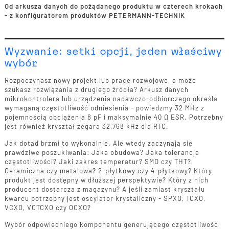
Od arkusza danych do pożądanego produktu w czterech krokach
- z konfiguratorem produktów PETERMANN-TECHNIK
Wyzwanie: setki opcji, jeden właściwy
wybór
Rozpoczynasz nowy projekt lub prace rozwojowe, a może
szukasz rozwiązania z drugiego źródła? Arkusz danych
mikrokontrolera lub urządzenia nadawczo-odbiorczego określa
wymaganą częstotliwość odniesienia - powiedzmy 32 MHz z
pojemnością obciążenia 8 pF i maksymalnie 40 Ω ESR. Potrzebny
jest również kryształ zegara 32,768 kHz dla RTC.
Jak dotąd brzmi to wykonalnie. Ale wtedy zaczynają się
prawdziwe poszukiwania: Jaka obudowa? Jaka tolerancja
częstotliwości? Jaki zakres temperatur? SMD czy THT?
Ceramiczna czy metalowa? 2-płytkowy czy 4-płytkowy? Który
produkt jest dostępny w dłuższej perspektywie? Który z nich
producent dostarcza z magazynu? A jeśli zamiast kryształu
kwarcu potrzebny jest oscylator krystaliczny - SPXO, TCXO,
VCXO, VCTCXO czy OCXO?
Wybór odpowiedniego komponentu generującego częstotliwość