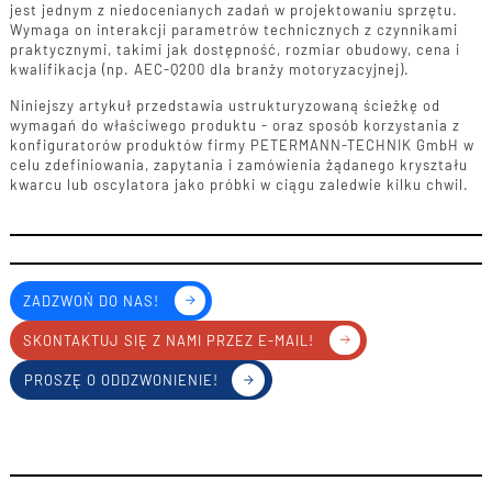
jest jednym z niedocenianych zadań w projektowaniu sprzętu.
Wymaga on interakcji parametrów technicznych z czynnikami
praktycznymi, takimi jak dostępność, rozmiar obudowy, cena i
kwalifikacja (np. AEC-Q200 dla branży motoryzacyjnej).
Niniejszy artykuł przedstawia ustrukturyzowaną ścieżkę od
wymagań do właściwego produktu - oraz sposób korzystania z
konfiguratorów produktów firmy PETERMANN-TECHNIK GmbH w
celu zdefiniowania, zapytania i zamówienia żądanego kryształu
kwarcu lub oscylatora jako próbki w ciągu zaledwie kilku chwil.
ZADZWOŃ DO NAS!
SKONTAKTUJ SIĘ Z NAMI PRZEZ E-MAIL!
PROSZĘ O ODDZWONIENIE!