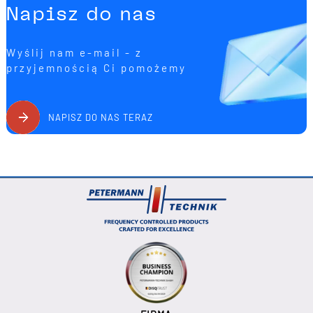
Napisz do nas
Wyślij nam e-mail - z
przyjemnością Ci pomożemy
NAPISZ DO NAS TERAZ