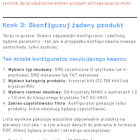
technik.de/produkte/hersteller-produkt-anfrage/quarze.html
.
Krok 3: Skonfiguruj żądany produkt
Teraz to proste. Otwórz odpowiedni konfigurator i zdefiniuj
żądane parametry - tak jak w przypadku konfigurowania nowego
samochodu, tylko szybciej:
Tak działa konfigurator oscylującego kwarcu:
Wybierz typ obudowy:
SMD ceramiczna (2-płytkowa lub 4-
płytkowa), SMD metalowa lub THT metalowa
Wybierz kategorię produktu:
kryształ kHz (32,768 kHz) lub
kryształ MHz
Wybierz rozmiar obudowy:
Od kryształu NANO o wymiarach 1,2
× 1,0 mm do klasycznego kryształu THT HC-49/U
Zakres częstotliwości filtra:
Konfigurator pokazuje tylko
produkty, które obejmują żądaną częstotliwość.
Lista wyników pokazuje wszystkie odpowiednie produkty na
pierwszy rzut oka - w tym arkusz danych do pobrania w formacie
PDF. Kliknij żądany produkt i określ go szczegółowo: