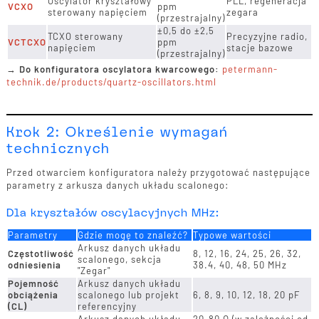
Oscylator kryształowy
PLL, regeneracja
VCXO
ppm
sterowany napięciem
zegara
(przestrajalny)
±0,5 do ±2,5
TCXO sterowany
Precyzyjne radio,
VCTCXO
ppm
napięciem
stacje bazowe
(przestrajalny)
→
Do konfiguratora oscylatora kwarcowego:
petermann-
technik.de/products/quartz-oscillators.html
Krok 2: Określenie wymagań
technicznych
Przed otwarciem konfiguratora należy przygotować następujące
parametry z arkusza danych układu scalonego:
Dla kryształów oscylacyjnych MHz:
Parametry
Gdzie mogę to znaleźć?
Typowe wartości
Arkusz danych układu
Częstotliwość
8, 12, 16, 24, 25, 26, 32,
scalonego, sekcja
odniesienia
38.4, 40, 48, 50 MHz
"Zegar"
Pojemność
Arkusz danych układu
obciążenia
scalonego lub projekt
6, 8, 9, 10, 12, 18, 20 pF
(CL)
referencyjny
Arkusz danych układu
20-80 Ω (w zależności od