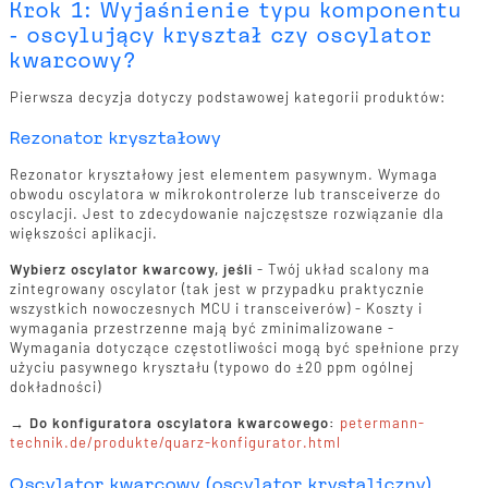
Krok 1: Wyjaśnienie typu komponentu
- oscylujący kryształ czy oscylator
kwarcowy?
Pierwsza decyzja dotyczy podstawowej kategorii produktów:
Rezonator kryształowy
Rezonator kryształowy jest elementem pasywnym. Wymaga
obwodu oscylatora w mikrokontrolerze lub transceiverze do
oscylacji. Jest to zdecydowanie najczęstsze rozwiązanie dla
większości aplikacji.
Wybierz oscylator kwarcowy, jeśli
- Twój układ scalony ma
zintegrowany oscylator (tak jest w przypadku praktycznie
wszystkich nowoczesnych MCU i transceiverów) - Koszty i
wymagania przestrzenne mają być zminimalizowane -
Wymagania dotyczące częstotliwości mogą być spełnione przy
użyciu pasywnego kryształu (typowo do ±20 ppm ogólnej
dokładności)
→
Do konfiguratora oscylatora kwarcowego:
petermann-
technik.de/produkte/quarz-konfigurator.html
Oscylator kwarcowy (oscylator krystaliczny)