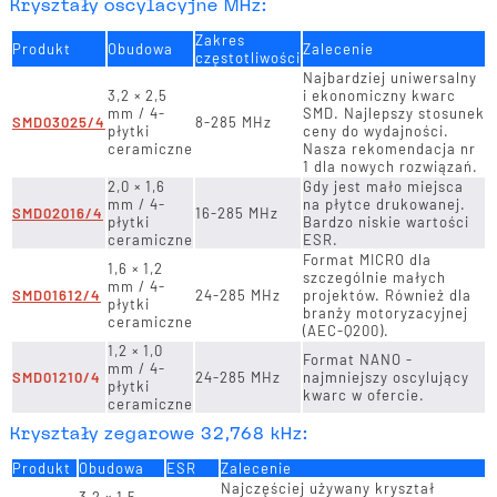
Kryształy oscylacyjne MHz:
Zakres
Produkt
Obudowa
Zalecenie
częstotliwości
Najbardziej uniwersalny
3,2 × 2,5
i ekonomiczny kwarc
mm / 4-
SMD. Najlepszy stosunek
SMD03025/4
8-285 MHz
płytki
ceny do wydajności.
ceramiczne
Nasza rekomendacja nr
1 dla nowych rozwiązań.
2,0 × 1,6
Gdy jest mało miejsca
mm / 4-
na płytce drukowanej.
SMD02016/4
16-285 MHz
płytki
Bardzo niskie wartości
ceramiczne
ESR.
Format MICRO dla
1,6 × 1,2
szczególnie małych
mm / 4-
SMD01612/4
24-285 MHz
projektów. Również dla
płytki
branży motoryzacyjnej
ceramiczne
(AEC-Q200).
1,2 × 1,0
Format NANO -
mm / 4-
SMD01210/4
24-285 MHz
najmniejszy oscylujący
płytki
kwarc w ofercie.
ceramiczne
Kryształy zegarowe 32,768 kHz:
Produkt
Obudowa
ESR
Zalecenie
Najczęściej używany kryształ