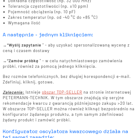
Dokładna częstotliwość (np. 32 000 MHz)
Tolerancja częstotliwości (np. ±10 ppm)
Pojemność obciążenia (np. 10 pF)
Zakres temperatur (np. od -40 °C do +85 °C)
Wymagana ilość
A następnie - jednym kliknięciem:
→
"Wyślij zapytanie
" - aby uzyskać spersonalizowaną wycenę z
ceną i czasem dostawy
→
"Zamów próbkę
" - w celu natychmiastowego zamówienia
próbki, również za pomocą jednego kliknięcia.
Bez rozmów telefonicznych, bez długiej korespondencji e-mail.
Zdefiniuj, kliknij, gotowe.
Zalecenie:
Istnieje
obszar TOP-SELLER
na stronie internetowej
PETERMANN-TECHNIK. W tym obszarze znajdują się seryjne
rekomendacje kwarcu z gwarancją późniejszego zakupu >20 lat.
W obszarze TOP-SELLER można również kliknąć bezpośrednio na
konfigurator żądanego produktu, a tym samym zdefiniować
żądany produkt i zamówić próbki.
Konfigurator oscylatora kwarcowego działa na
tej samej zasadzie: