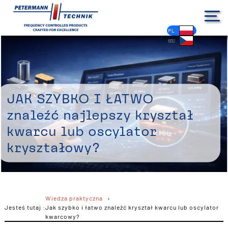
DE
EN
FR
ES
PL
IT
NL
HU
CS
Jak szybko i łatwo
znaleźć najlepszy kryształ
kwarcu lub oscylator
kryształowy?
Wiedza praktyczna
Jesteś tutaj :
Jak szybko i łatwo znaleźć kryształ kwarcu lub oscylator
kwarcowy?