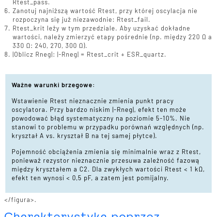
Rtest_pass.
Zanotuj najniższą wartość Rtest, przy której oscylacja nie
rozpoczyna się już niezawodnie: Rtest_fail.
Rtest_krit leży w tym przedziale. Aby uzyskać dokładne
wartości, należy zmierzyć etapy pośrednie (np. między 220 Ω a
330 Ω: 240, 270, 300 Ω).
|Oblicz Rneg|: |-Rneg| = Rtest_crit + ESR_quartz.
Ważne warunki brzegowe:
Wstawienie Rtest nieznacznie zmienia punkt pracy
oscylatora. Przy bardzo niskim |-Rneg|, efekt ten może
powodować błąd systematyczny na poziomie 5-10%. Nie
stanowi to problemu w przypadku porównań względnych (np.
kryształ A vs. kryształ B na tej samej płytce).
Pojemność obciążenia zmienia się minimalnie wraz z Rtest,
ponieważ rezystor nieznacznie przesuwa zależność fazową
między kryształem a C2. Dla zwykłych wartości Rtest < 1 kΩ,
efekt ten wynosi < 0,5 pF, a zatem jest pomijalny.
</figura>.
Charakterystyka poprzez