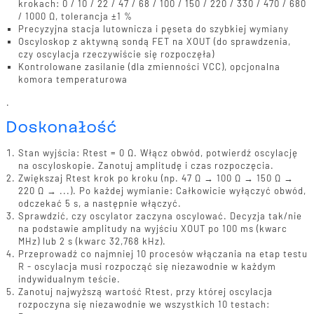
krokach: 0 / 10 / 22 / 47 / 68 / 100 / 150 / 220 / 330 / 470 / 680
/ 1000 Ω, tolerancja ±1 %
Precyzyjna stacja lutownicza i pęseta do szybkiej wymiany
Oscyloskop z aktywną sondą FET na XOUT (do sprawdzenia,
czy oscylacja rzeczywiście się rozpoczęła)
Kontrolowane zasilanie (dla zmienności VCC), opcjonalna
komora temperaturowa
.
Doskonałość
Stan wyjścia: Rtest = 0 Ω. Włącz obwód, potwierdź oscylację
na oscyloskopie. Zanotuj amplitudę i czas rozpoczęcia.
Zwiększaj Rtest krok po kroku (np. 47 Ω → 100 Ω → 150 Ω →
220 Ω → ...). Po każdej wymianie: Całkowicie wyłączyć obwód,
odczekać 5 s, a następnie włączyć.
Sprawdzić, czy oscylator zaczyna oscylować. Decyzja tak/nie
na podstawie amplitudy na wyjściu XOUT po 100 ms (kwarc
MHz) lub 2 s (kwarc 32,768 kHz).
Przeprowadź co najmniej 10 procesów włączania na etap testu
R - oscylacja musi rozpocząć się niezawodnie w każdym
indywidualnym teście.
Zanotuj najwyższą wartość Rtest, przy której oscylacja
rozpoczyna się niezawodnie we wszystkich 10 testach: