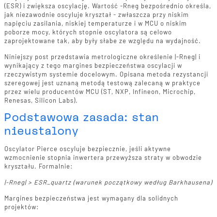
(ESR) i zwiększa oscylację. Wartość -Rneg bezpośrednio określa,
jak niezawodnie oscyluje kryształ - zwłaszcza przy niskim
napięciu zasilania, niskiej temperaturze i w MCU o niskim
poborze mocy, których stopnie oscylatora są celowo
zaprojektowane tak, aby były słabe ze względu na wydajność.
Niniejszy post przedstawia metrologiczne określenie |-Rneg| i
wynikający z tego margines bezpieczeństwa oscylacji w
rzeczywistym systemie docelowym. Opisana metoda rezystancji
szeregowej jest uznaną metodą testową zalecaną w praktyce
przez wielu producentów MCU (ST, NXP, Infineon, Microchip,
Renesas, Silicon Labs).
Podstawowa zasada: stan
nieustalony
Oscylator Pierce oscyluje bezpiecznie, jeśli aktywne
wzmocnienie stopnia inwertera przewyższa straty w obwodzie
kryształu. Formalnie:
|-Rneg| > ESR_quartz (warunek początkowy według Barkhausena)
Margines bezpieczeństwa jest wymagany dla solidnych
projektów: