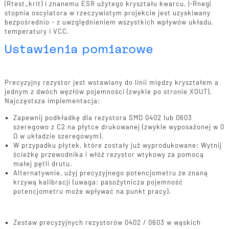
(Rtest_krit) i znanemu ESR użytego kryształu kwarcu, |-Rneg|
stopnia oscylatora w rzeczywistym projekcie jest uzyskiwany
bezpośrednio - z uwzględnieniem wszystkich wpływów układu,
temperatury i VCC.
Ustawienia pomiarowe
Modyfikacja obwodu
Precyzyjny rezystor jest wstawiany do linii między kryształem a
jednym z dwóch węzłów pojemności (zwykle po stronie XOUT).
Najczęstsza implementacja:
Zapewnij podkładkę dla rezystora SMD 0402 lub 0603
szeregowo z C2 na płytce drukowanej (zwykle wyposażonej w 0
Ω w układzie szeregowym).
W przypadku płytek, które zostały już wyprodukowane: Wytnij
ścieżkę przewodnika i włóż rezystor wtykowy za pomocą
małej pętli drutu.
Alternatywnie, użyj precyzyjnego potencjometru ze znaną
krzywą kalibracji (uwaga: pasożytnicza pojemność
potencjometru może wpływać na punkt pracy).
Sprzęt
Zestaw precyzyjnych rezystorów 0402 / 0603 w wąskich