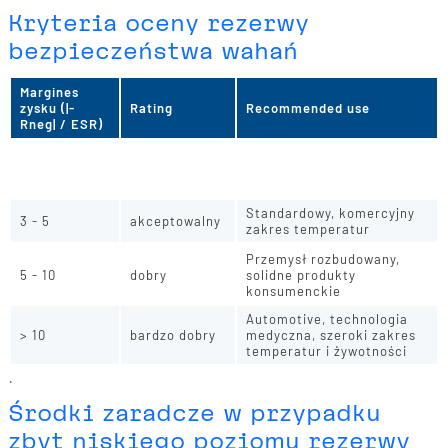
Kryteria oceny rezerwy
bezpieczeństwa wahań
Margines
zysku (|-
Rating
Recommended use
Rneg| / ESR)
przeprojektuj projekt -
< 3
wystarczająca
niższy ESR, mocniejszy
oscylator lub popraw układ
Standardowy, komercyjny
3 - 5
akceptowalny
zakres temperatur
Przemysł rozbudowany,
5 - 10
dobry
solidne produkty
konsumenckie
Automotive, technologia
> 10
bardzo dobry
medyczna, szeroki zakres
temperatur i żywotności
.
Środki zaradcze w przypadku
zbyt niskiego poziomu rezerwy