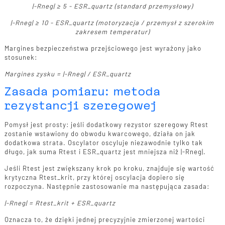
|-Rneg| ≥ 5 - ESR_quartz (standard przemysłowy)
|-Rneg| ≥ 10 - ESR_quartz (motoryzacja / przemysł z szerokim
zakresem temperatur)
Margines bezpieczeństwa przejściowego jest wyrażony jako
stosunek:
Margines zysku = |-Rneg| / ESR_quartz
Zasada pomiaru: metoda
rezystancji szeregowej
Pomysł jest prosty: jeśli dodatkowy rezystor szeregowy Rtest
zostanie wstawiony do obwodu kwarcowego, działa on jak
dodatkowa strata. Oscylator oscyluje niezawodnie tylko tak
długo, jak suma Rtest i ESR_quartz jest mniejsza niż |-Rneg|.
Jeśli Rtest jest zwiększany krok po kroku, znajduje się wartość
krytyczna Rtest_krit, przy której oscylacja dopiero się
rozpoczyna. Następnie zastosowanie ma następująca zasada:
|-Rneg| = Rtest_krit + ESR_quartz
Oznacza to, że dzięki jednej precyzyjnie zmierzonej wartości