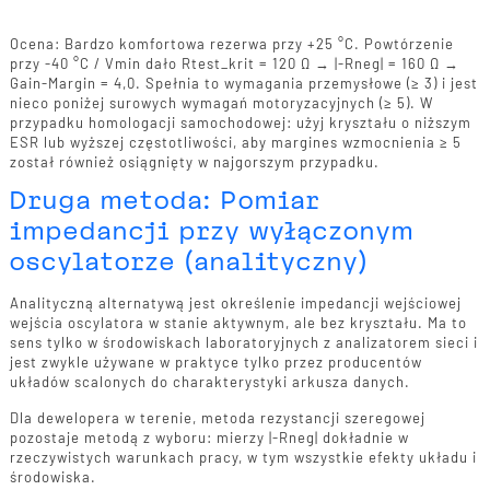
Ocena: Bardzo komfortowa rezerwa przy +25 °C. Powtórzenie
przy -40 °C / Vmin dało Rtest_krit = 120 Ω → |-Rneg| = 160 Ω →
Gain-Margin = 4,0. Spełnia to wymagania przemysłowe (≥ 3) i jest
nieco poniżej surowych wymagań motoryzacyjnych (≥ 5). W
przypadku homologacji samochodowej: użyj kryształu o niższym
ESR lub wyższej częstotliwości, aby margines wzmocnienia ≥ 5
został również osiągnięty w najgorszym przypadku.
Druga metoda: Pomiar
impedancji przy wyłączonym
oscylatorze (analityczny)
Analityczną alternatywą jest określenie impedancji wejściowej
wejścia oscylatora w stanie aktywnym, ale bez kryształu. Ma to
sens tylko w środowiskach laboratoryjnych z analizatorem sieci i
jest zwykle używane w praktyce tylko przez producentów
układów scalonych do charakterystyki arkusza danych.
Dla dewelopera w terenie, metoda rezystancji szeregowej
pozostaje metodą z wyboru: mierzy |-Rneg| dokładnie w
rzeczywistych warunkach pracy, w tym wszystkie efekty układu i
środowiska.