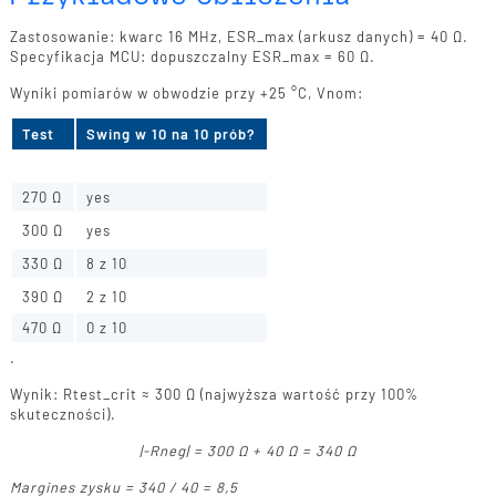
Zastosowanie: kwarc 16 MHz, ESR_max (arkusz danych) = 40 Ω.
Specyfikacja MCU: dopuszczalny ESR_max = 60 Ω.
Wyniki pomiarów w obwodzie przy +25 °C, Vnom:
Test
Swing w 10 na 10 prób?
220 Ω
yes
270 Ω
yes
300 Ω
yes
330 Ω
8 z 10
390 Ω
2 z 10
470 Ω
0 z 10
.
Wynik: Rtest_crit ≈ 300 Ω (najwyższa wartość przy 100%
skuteczności).
|-Rneg| = 300 Ω + 40 Ω = 340 Ω
Margines zysku = 340 / 40 = 8,5