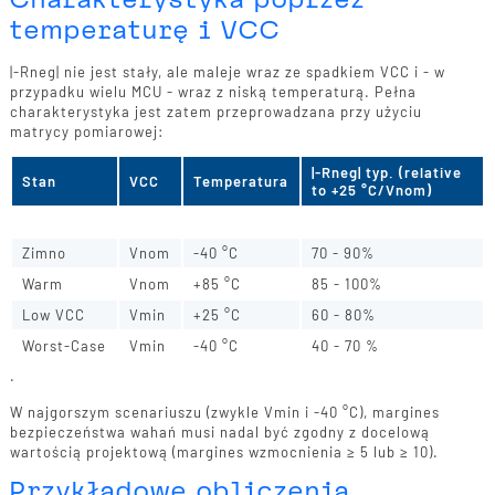
temperaturę i VCC
|-Rneg| nie jest stały, ale maleje wraz ze spadkiem VCC i - w
przypadku wielu MCU - wraz z niską temperaturą. Pełna
charakterystyka jest zatem przeprowadzana przy użyciu
matrycy pomiarowej:
|-Rneg| typ. (relative
Stan
VCC
Temperatura
to +25 °C/Vnom)
Odniesienie
Vnom
+25 °C
100%
Zimno
Vnom
-40 °C
70 - 90%
Warm
Vnom
+85 °C
85 - 100%
Low VCC
Vmin
+25 °C
60 - 80%
Worst-Case
Vmin
-40 °C
40 - 70 %
.
W najgorszym scenariuszu (zwykle Vmin i -40 °C), margines
bezpieczeństwa wahań musi nadal być zgodny z docelową
wartością projektową (margines wzmocnienia ≥ 5 lub ≥ 10).
Przykładowe obliczenia