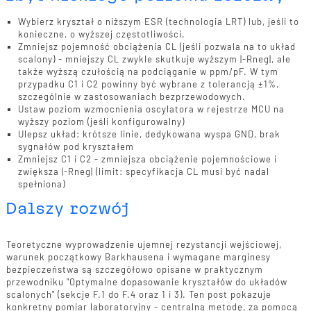
Wybierz kryształ o niższym ESR (technologia LRT) lub, jeśli to
konieczne, o wyższej częstotliwości.
Zmniejsz pojemność obciążenia CL (jeśli pozwala na to układ
scalony) - mniejszy CL zwykle skutkuje wyższym |-Rneg|, ale
także wyższą czułością na podciąganie w ppm/pF. W tym
przypadku C1 i C2 powinny być wybrane z tolerancją ±1%,
szczególnie w zastosowaniach bezprzewodowych.
Ustaw poziom wzmocnienia oscylatora w rejestrze MCU na
wyższy poziom (jeśli konfigurowalny)
Ulepsz układ: krótsze linie, dedykowana wyspa GND, brak
sygnałów pod kryształem
Zmniejsz C1 i C2 - zmniejsza obciążenie pojemnościowe i
zwiększa |-Rneg| (limit: specyfikacja CL musi być nadal
spełniona)
Dalszy rozwój
Teoretyczne wyprowadzenie ujemnej rezystancji wejściowej,
warunek początkowy Barkhausena i wymagane marginesy
bezpieczeństwa są szczegółowo opisane w praktycznym
przewodniku "Optymalne dopasowanie kryształów do układów
scalonych" (sekcje F.1 do F.4 oraz 1 i 3). Ten post pokazuje
konkretny pomiar laboratoryjny - centralną metodę, za pomocą