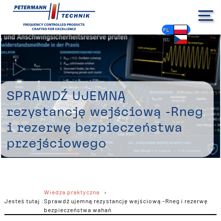
DE
EN
FR
ES
PL
IT
NL
HU
CS
Sprawdź ujemną
rezystancję wejściową -Rneg
i rezerwę bezpieczeństwa
przejściowego
Wiedza praktyczna
Jesteś tutaj :
Sprawdź ujemną rezystancję wejściową -Rneg i rezerwę
bezpieczeństwa wahań