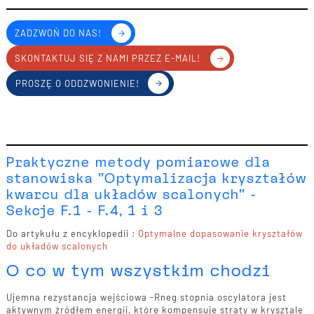
ZADZWOŃ DO NAS!
SKONTAKTUJ SIĘ Z NAMI PRZEZ E-MAIL!
PROSZĘ O ODDZWONIENIE!
Praktyczne metody pomiarowe dla
stanowiska "Optymalizacja kryształów
kwarcu dla układów scalonych" -
Sekcje F.1 - F.4, 1 i 3
Do artykułu z encyklopedii :
Optymalne dopasowanie kryształów
do układów scalonych
O co w tym wszystkim chodzi
Ujemna rezystancja wejściowa -Rneg stopnia oscylatora jest
aktywnym źródłem energii, które kompensuje straty w krysztale