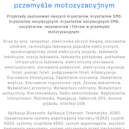
przemyśle motoryzacyjnym
Przykłady zastosowań naszych kryształów, kryształów SMD,
kryształów oscylacyjnych, kryształów oscylacyjnych SMD,
oscylatorów, rezonatorów i filtrów w przemyśle
motoryzacyjnym:
Drive by wire, tempomat, elektronika skrzyni biegów, sterowanie
silnikiem, technologia ładowania pojazdów elektrycznych,
wysokonapięciowy układ elektryczny pojazdu, ładowanie
indukcyjne, stacja ładowania, ładowarka pokładowa, pokładowa
infrastruktura ładowania, elektroniczne sterowanie
amortyzatorami, sterowanie podwoziem, elektryczna regulacja
foteli, pamięć foteli, podgrzewanie foteli, klimatyzacja,
Sterowanie klimatyzacją, Oświetlenie otoczenia, Oświetlenie
wnętrza, Sterowanie regulatorem szyb, Zestaw wskaźników,
Wyświetlacz przezierny, Wyświetlacz centralny, Wyświetlacz
pomocniczy, Kierunkowskazy, Radio samochodowe, Nagłośnienie,
Infotainment, Multimedia, Nawigacja, Odbiornik GPS, Antena
pojazdu, Interfejs USB,
Aplikacja Bluetooth, Aplikacja Ethernet, Telematyka, ADAS,
Zaawansowane systemy wspomagania kierowcy (ADAS), czujnik
ADAS, systemy czujników ADAS, system wspomagania, asystent
hamowania awaryjnego, system ostrzegania przed zjechaniem z