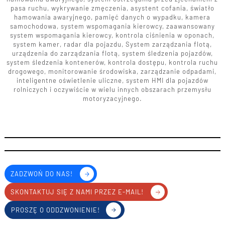
pasa ruchu, wykrywanie zmęczenia, asystent cofania, światło
hamowania awaryjnego, pamięć danych o wypadku, kamera
samochodowa, system wspomagania kierowcy, zaawansowany
system wspomagania kierowcy, kontrola ciśnienia w oponach,
system kamer, radar dla pojazdu, System zarządzania flotą,
urządzenia do zarządzania flotą, system śledzenia pojazdów,
system śledzenia kontenerów, kontrola dostępu, kontrola ruchu
drogowego, monitorowanie środowiska, zarządzanie odpadami,
inteligentne oświetlenie uliczne, system HMI dla pojazdów
rolniczych i oczywiście w wielu innych obszarach przemysłu
motoryzacyjnego.
ZADZWOŃ DO NAS!
SKONTAKTUJ SIĘ Z NAMI PRZEZ E-MAIL!
PROSZĘ O ODDZWONIENIE!