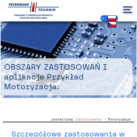
DE
EN
FR
ES
PL
IT
NL
HU
CS
Obszary zastosowań i
aplikacje Przykład
Motoryzacja:
Jesteś tutaj :
Zastosowania
Motoryzacja
Szczegółowe zastosowania w