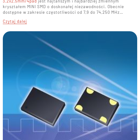
3,2x2,5mm/4pad
jest najtańszym i najbardziej zmiennym
kryształem MINI SMD o doskonałej niezawodności. Obecnie
dostępne w zakresie częstotliwości od 7,9 do 74,250 MHz…
Czytaj dalej