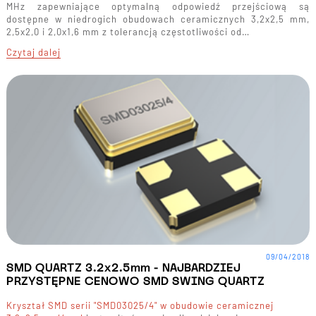
MHz zapewniające optymalną odpowiedź przejściową są
dostępne w niedrogich obudowach ceramicznych 3,2x2,5 mm,
2,5x2,0 i 2,0x1,6 mm z tolerancją częstotliwości od…
Czytaj dalej
09/04/2018
SMD QUARTZ 3.2x2.5mm - NAJBARDZIEJ
PRZYSTĘPNE CENOWO SMD SWING QUARTZ
Kryształ SMD serii "SMD03025/4" w obudowie ceramicznej