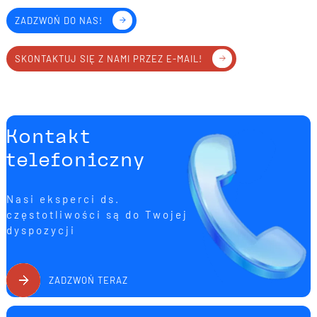
ZADZWOŃ DO NAS!
SKONTAKTUJ SIĘ Z NAMI PRZEZ E-MAIL!
Kontakt
telefoniczny
Nasi eksperci ds.
częstotliwości są do Twojej
dyspozycji
ZADZWOŃ TERAZ