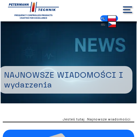
DE
EN
FR
ES
PL
IT
NL
HU
CS
Najnowsze wiadomości i
wydarzenia
Jesteś tutaj :
Najnowsze wiadomości