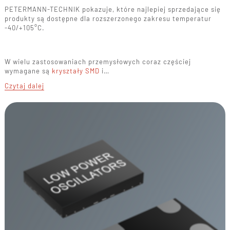
PETERMANN-TECHNIK pokazuje, które najlepiej sprzedające się
produkty są dostępne dla rozszerzonego zakresu temperatur
-40/+105°C.
W wielu zastosowaniach przemysłowych coraz częściej
wymagane są
kryształy SMD
i…
Czytaj dalej