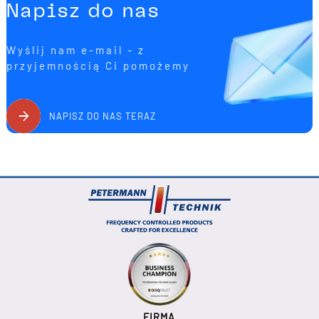
Napisz do nas
Wyślij nam e-mail - z
przyjemnością Ci pomożemy
NAPISZ DO NAS TERAZ
FIRMA