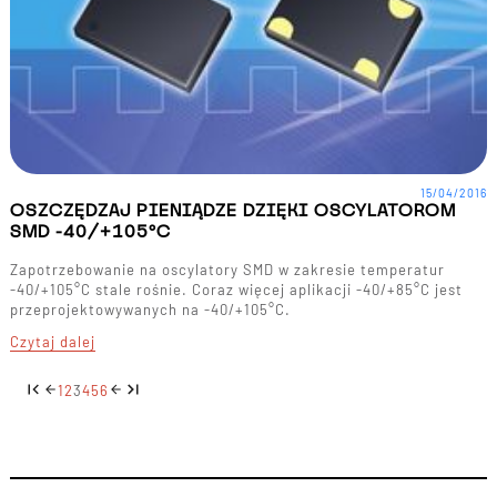
15/04/2016
OSZCZĘDZAJ PIENIĄDZE DZIĘKI OSCYLATOROM
SMD -40/+105°C
Zapotrzebowanie na oscylatory SMD w zakresie temperatur
-40/+105°C stale rośnie. Coraz więcej aplikacji -40/+85°C jest
przeprojektowywanych na -40/+105°C.
Czytaj dalej
1
2
3
4
5
6