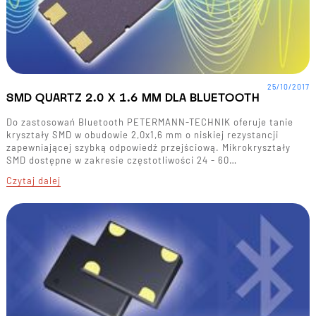
25/10/2017
SMD QUARTZ 2.0 X 1.6 MM DLA BLUETOOTH
Do zastosowań Bluetooth PETERMANN-TECHNIK oferuje tanie
kryształy SMD w obudowie 2,0x1,6 mm o niskiej rezystancji
zapewniającej szybką odpowiedź przejściową. Mikrokryształy
SMD dostępne w zakresie częstotliwości 24 - 60…
Czytaj dalej