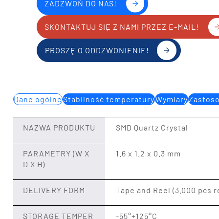
ZADZWOŃ DO NAS!
SKONTAKTUJ SIĘ Z NAMI PRZEZ E-MAIL!
PROSZĘ O ODDZWONIENIE!
Dane ogólne
Stabilność temperatury
Wymiary
Zastos
NAZWA PRODUKTU
SMD Quartz Crystal
PARAMETRY (W X
1.6 x 1.2 x 0.3 mm
D X H)
DELIVERY FORM
Tape and Reel (3.000 pcs r
STORAGE TEMPER
-55°+125°C