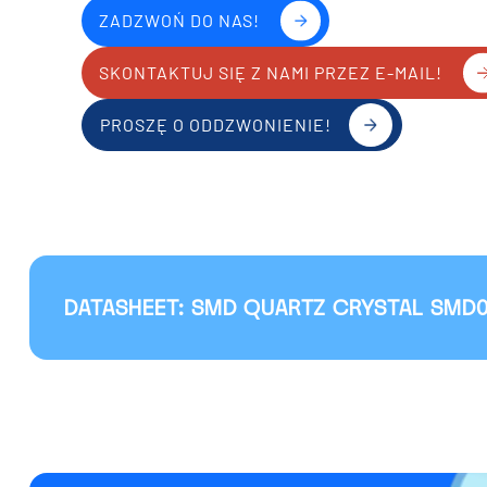
ZADZWOŃ DO NAS!
SKONTAKTUJ SIĘ Z NAMI PRZEZ E-MAIL!
PROSZĘ O ODDZWONIENIE!
DATASHEET: SMD QUARTZ CRYSTAL SMD