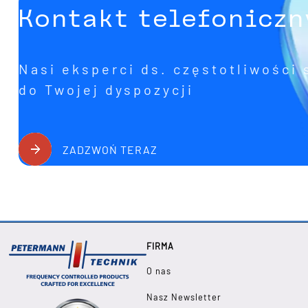
Kontakt telefoniczn
Nasi eksperci ds. częstotliwości 
do Twojej dyspozycji
ZADZWOŃ TERAZ
FIRMA
O nas
Nasz Newsletter