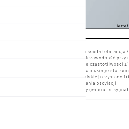
Jesteś 
.6 x 1.2 mm
Dostępna ścisła tolerancja /
Wysoka niezawodność przy n
Tolerancje częstotliwości 
możliwość niskiego starzen
Kwarc o niskiej rezystancji 
uruchamiania oscylacji
Doskonały generator sygna