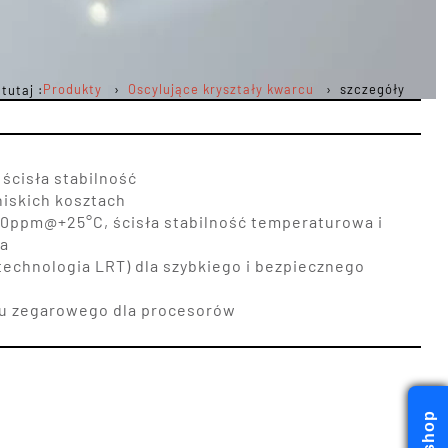
Produkty
Oscylujące kryształy kwarcu
szczegóły
tutaj :
 ścisła stabilność
iskich kosztach
±10ppm@+25°C, ścisła stabilność temperaturowa i
ia
(technologia LRT) dla szybkiego i bezpiecznego
łu zegarowego dla procesorów