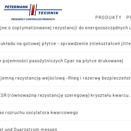
PRODUKTY
P
jne o zoptymalizowanej rezystancji do energooszczędnych
gazynu
j w MHz
jalistyczna
 układu na gotowej płytce - sprawdzenie zniekształceń jitt
ląd produktów
 · 32 768 kHz
tępowania
e pojemności pasożytniczych Cpar na płytce drukowanej
j reference-design
staw
jemną rezystancję wejściową -Rneg i rezerwę bezpieczeńs
kiwanie aplikacji
SR (równoważną rezystancję szeregową) kryształu kwarcu.
ny rozwój
ujące kryształy kwarcu
as rozruchu oscylatora kwarcowego
scylujące kryształy kwarcu
el und Quarzstrom messen