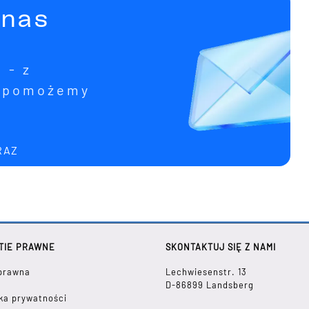
 nas
 - z
i pomożemy
RAZ
TIE PRAWNE
SKONTAKTUJ SIĘ Z NAMI
prawna
Lechwiesenstr. 13
D-86899 Landsberg
yka prywatności