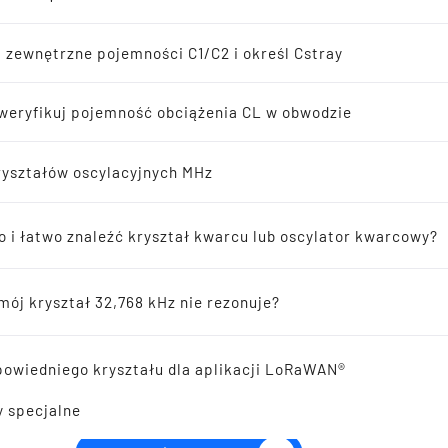
atory kwarcowe
ia
 zewnętrzne pojemności C1/C2 i określ Cstray
ązania 32,768 kHz
zweryfikuj pojemność obciążenia CL w obwodzie
yształów oscylacyjnych MHz
SMD QUARTZ CRYSTAL 1
psi sprzedawcy
24.0 - 285.0 MHz
o i łatwo znaleźć kryształ kwarcu lub oscylator kwarcowy?
atory ceramiczne
mój kryształ 32,768 kHz nie rezonuje?
acz
owiedniego kryształu dla aplikacji LoRaWAN®
y specjalne