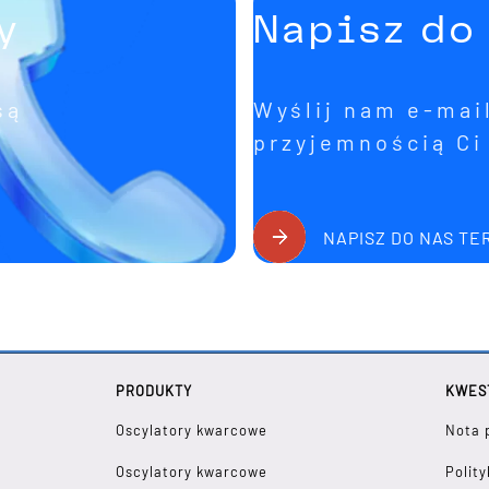
y
Napisz do
są
Wyślij nam e-mail
przyjemnością C
NAPISZ DO NAS TE
PRODUKTY
KWES
Oscylatory kwarcowe
Nota 
Oscylatory kwarcowe
Polit