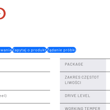
owania
Zapytaj o produkt
Żądanie próbki
PACKAGE
ZAKRES CZĘSTOT
LIWOŚCI
eel)
DRIVE LEVEL
WORKING TEMPER