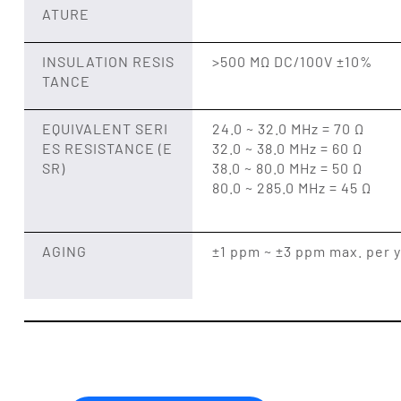
ATURE
INSULATION RESIS
>500 MΩ DC/100V ±10%
TANCE
EQUIVALENT SERI
24.0 ~ 32.0 MHz = 70 Ω
ES RESISTANCE (E
32.0 ~ 38.0 MHz = 60 Ω
SR)
38.0 ~ 80.0 MHz = 50 Ω
80.0 ~ 285.0 MHz = 45 Ω
AGING
±1 ppm ~ ±3 ppm max. per 