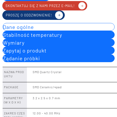
SKONTAKTUJ SIĘ Z NAMI PRZEZ E-MAIL!
PROSZĘ O ODDZWONIENIE!
Dane ogólne
Stabilność temperatury
Wymiary
Zapytaj o produkt
Żądanie próbki
NAZWA PROD
SMD Quartz Crystal
UKTU
PACKAGE
SMD Ceramic/4pad
PARAMETRY
3.2 x 2.5 x 0.7 mm
(W X D X H)
ZAKRES CZĘS
12.00 - 40.00 MHz