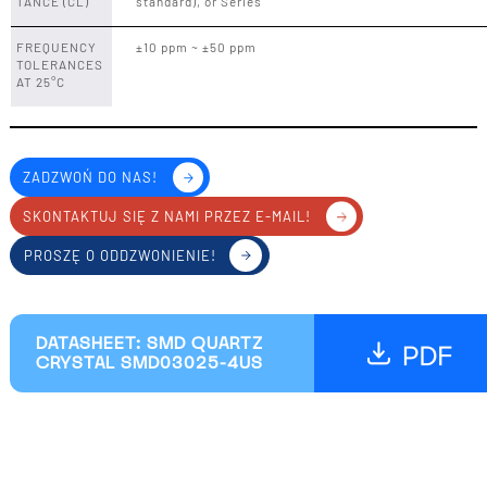
TANCE (CL)
standard), or Series
FREQUENCY
±10 ppm ~ ±50 ppm
TOLERANCES
AT 25°C
ZADZWOŃ DO NAS!
SKONTAKTUJ SIĘ Z NAMI PRZEZ E-MAIL!
PROSZĘ O ODDZWONIENIE!
DATASHEET: SMD QUARTZ
CRYSTAL SMD03025-4US