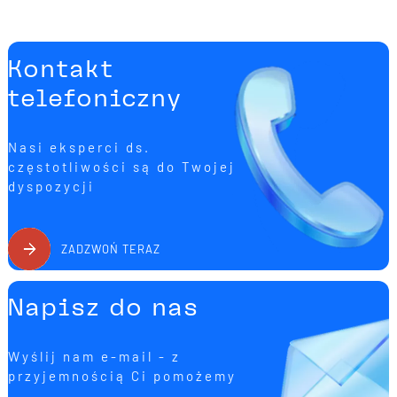
Kontakt
telefoniczny
Nasi eksperci ds.
częstotliwości są do Twojej
dyspozycji
ZADZWOŃ TERAZ
Napisz do nas
Wyślij nam e-mail - z
przyjemnością Ci pomożemy