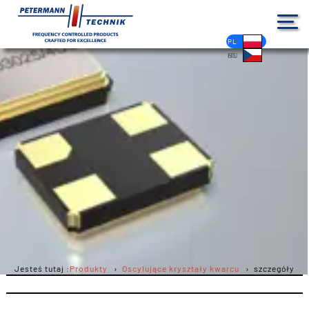
DE
EN
FR
ES
PL
IT
NL
HU
CS
Jesteś tutaj :
Produkty
Oscylujące kryształy kwarcu
szczegóły