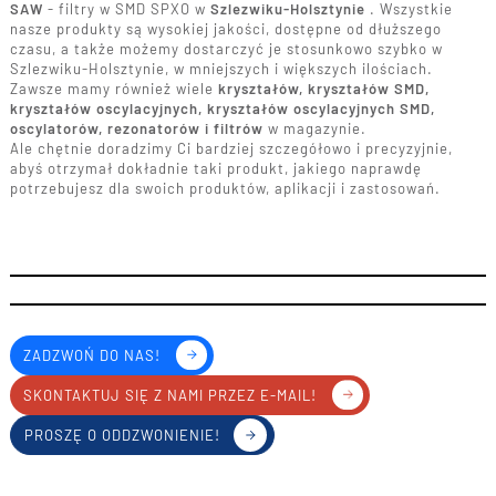
SAW
- filtry w SMD SPXO w
Szlezwiku-Holsztynie
. Wszystkie
nasze produkty są wysokiej jakości, dostępne od dłuższego
czasu, a także możemy dostarczyć je stosunkowo szybko w
Szlezwiku-Holsztynie, w mniejszych i większych ilościach.
Zawsze mamy również wiele
kryształów, kryształów SMD,
kryształów oscylacyjnych, kryształów oscylacyjnych SMD,
oscylatorów, rezonatorów i filtrów
w magazynie.
Ale chętnie doradzimy Ci bardziej szczegółowo i precyzyjnie,
abyś otrzymał dokładnie taki produkt, jakiego naprawdę
potrzebujesz dla swoich produktów, aplikacji i zastosowań.
ZADZWOŃ DO NAS!
SKONTAKTUJ SIĘ Z NAMI PRZEZ E-MAIL!
PROSZĘ O ODDZWONIENIE!