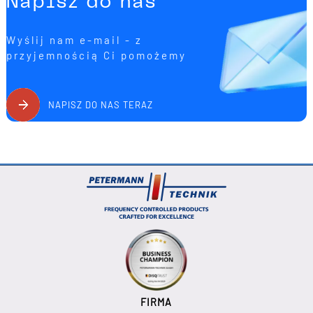
Napisz do nas
Wyślij nam e-mail - z
przyjemnością Ci pomożemy
NAPISZ DO NAS TERAZ
FIRMA