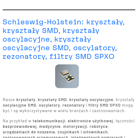
Schleswig-Holstein: kryształy,
kryształy SMD, kryształy
oscylacyjne, kryształy
oscylacyjne SMD, oscylatory,
rezonatory, filtry SMD SPXO
Nasze
kryształy
,
kryształy SMD
,
kryształy oscylacyjne
, kryształy
oscylacyjne SMD
,
oscylatory
,
rezonatory
i
filtry SMD SPXO
mogą
być i są wykorzystywane w wielu branżach i zastosowaniach.
Na przykład w
telekomunikacji
,
elektronice użytkowej
, łączności
bezprzewodowej
,
medycynie
,
motoryzacji
,
robotyce
,
urządzeniach do noszenia
,
czujnikach i siłownikach
,
zastosowaniach przemysłowych
,
inteligentnych pomiarach
i