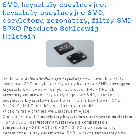
SMD, kryształy oscylacyjne,
kryształy oscylacyjne SMD,
oscylatory, rezonatory, filtry SMD
SPXO Products Schleswig-
Holstein
Szukasz w
Szlezwik-Holsztyn
Kryształy k
warcowe, kryształy
kwarcowe SMD, oscylujące kryształy kwarcowe SMD,
oscylujące
kryształy k
warcowe w różnych zakresach kHz - MHz lub
kryształy zegarowe
- kryształy zegarowe SMD, a także
oscylatory kryształowe
Low Power - Ultra Low Power, SMD,
MEMS, SILIZIUM, a także w różnych wersjach?
W takim razie trafiłeś we właściwe miejsce.
Oferujemy również
oscylatory kryształowe sterowane napięciem
- SMD VCXO i
oscylatory kryształowe z kompensacją
temperatury
- SMD VCTCXO - SMD OCXO oraz
rezonatory
ceramiczne
i
filtry ceramiczne
(SMD), a także
rezonatory SMD