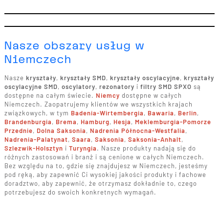
Nasze obszary usług w
Niemczech
Nasze
kryształy
,
kryształy SMD
,
kryształy oscylacyjne
,
kryształy
oscylacyjne SMD
,
oscylatory
,
rezonatory
i
filtry SMD SPXO
są
dostępne na całym świecie.
Niemcy
dostępne w całych
Niemczech. Zaopatrujemy klientów we wszystkich krajach
związkowych, w tym
Badenia-Wirtembergia
,
Bawaria
,
Berlin
,
Brandenburgia
,
Brema
,
Hamburg
,
Hesja
,
Meklemburgia-Pomorze
Przednie
,
Dolna Saksonia
,
Nadrenia Północna-Westfalia
,
Nadrenia-Palatynat
,
Saara
,
Saksonia
,
Saksonia-Anhalt
,
Szlezwik-Holsztyn
i
Turyngia
. Nasze produkty nadają się do
różnych zastosowań i branż i są cenione w całych Niemczech.
Bez względu na to, gdzie się znajdujesz w Niemczech, jesteśmy
pod ręką, aby zapewnić Ci wysokiej jakości produkty i fachowe
doradztwo, aby zapewnić, że otrzymasz dokładnie to, czego
potrzebujesz do swoich konkretnych wymagań.