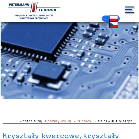
DE
EN
FR
ES
PL
IT
NL
HU
CS
Jesteś tutaj :
Obszary usług
Niemcy
Szlezwik-Holsztyn
Kryształy kwarcowe, kryształy