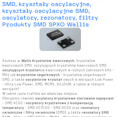
SMD, kryształy oscylacyjne,
kryształy oscylacyjne SMD,
oscylatory, rezonatory, filtry
Produkty SMD SPXO Wallis
Szukasz w
Wallis
Kryształów kwarcowych
, kryształów
kwarcowych SMD, oscylujących kryształów kwarcowych SMD,
oscylujących kryształ
ów kwarcowych w różnych zakresach kHz -
MHz lub
kryształów zegarkowych
- kryształów zegarkowych
SMD, a także
oscylatorów kryształ
owych w wersjach Low Power
- Ultra Low Power, SMD, MEMS, SILIZIUM, a także w różnych
wersjach?
W takim razie trafiłeś we właściwe miejsce.
Oferujemy również
oscylatory kryształowe sterowane napięciem
- SMD VCXO i
oscylatory kryształowe z kompensacją
temperatury
- SMD VCTCXO - SMD OCXO oraz
rezonatory
ceramiczne
i
filtry ceramiczne
(SMD), a także
rezonatory SMD