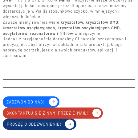
SAW
- filtry w SMD SPXO w
Wallis
. Wszystkie nasze produkty są
wysokiej jakości, dostępne przez długi czas, a także możemy
dostarczyć je w Wallis stosunkowo szybko, w mniejszych i
większych ilościach.
Zawsze mamy również wiele
kryształów, kryształów SMD,
kryształów oscylacyjnych, kryształów oscylacyjnych SMD,
oscylatorów, rezonatorów i filtrów
w magazynie.
Jednak z przyjemnością doradzimy Ci bardziej szczegółowo i
precyzyjnie, abyś otrzymał dokładnie taki produkt, jakiego
naprawdę potrzebujesz dla swoich produktów, aplikacji i
zastosowań.
ZADZWOŃ DO NAS!
SKONTAKTUJ SIĘ Z NAMI PRZEZ E-MAIL!
PROSZĘ O ODDZWONIENIE!