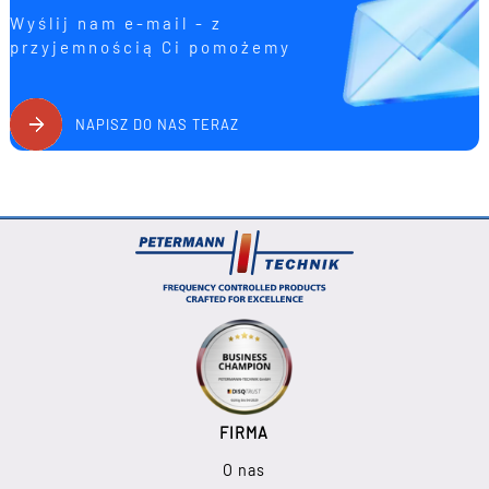
Wyślij nam e-mail - z
przyjemnością Ci pomożemy
NAPISZ DO NAS TERAZ
FIRMA
O nas