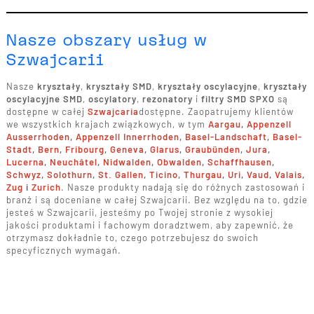
Nasze obszary usług w
Szwajcarii
Nasze
kryształy
,
kryształy SMD
,
kryształy oscylacyjne
,
kryształy
oscylacyjne SMD
,
oscylatory
,
rezonatory
i
filtry SMD SPXO
są
dostępne w całej
Szwajcaria
dostępne. Zaopatrujemy klientów
we wszystkich krajach związkowych, w tym
Aargau
,
Appenzell
Ausserrhoden
,
Appenzell Innerrhoden
,
Basel-Landschaft
,
Basel-
Stadt
,
Bern
,
Fribourg
,
Geneva
,
Glarus
,
Graubünden
,
Jura
,
Lucerna
,
Neuchâtel
,
Nidwalden
,
Obwalden
,
Schaffhausen
,
Schwyz
,
Solothurn
,
St. Gallen
,
Ticino
,
Thurgau
,
Uri
,
Vaud
,
Valais
,
Zug
i
Zurich
. Nasze produkty nadają się do różnych zastosowań i
branż i są doceniane w całej Szwajcarii. Bez względu na to, gdzie
jesteś w Szwajcarii, jesteśmy po Twojej stronie z wysokiej
jakości produktami i fachowym doradztwem, aby zapewnić, że
otrzymasz dokładnie to, czego potrzebujesz do swoich
specyficznych wymagań.