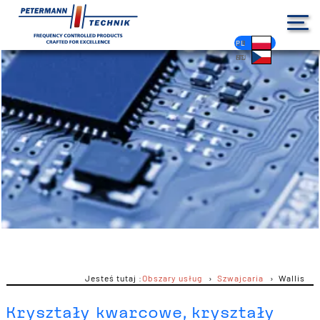
DE
EN
FR
ES
PL
IT
NL
HU
CS
Jesteś tutaj :
Obszary usług
Szwajcaria
Wallis
Kryształy kwarcowe, kryształy